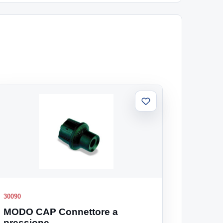
Aggiungi
alla
lista
30090
MODO CAP Connettore a
pressione