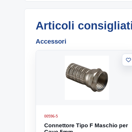
Articoli consigliat
Accessori
A
al
li
00596-5
Connettore Tipo F Maschio per
Cavo 5mm