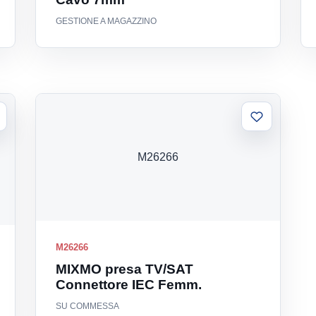
GESTIONE A MAGAZZINO
ggiungi
Aggiungi
la
alla
sta
lista
M26266
M26266
MIXMO presa TV/SAT
Connettore IEC Femm.
SU COMMESSA