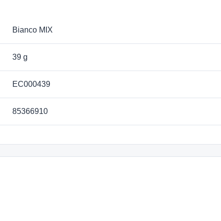
Bianco MIX
39 g
EC000439
85366910