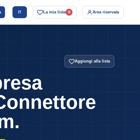
a
La mia lista
Area riservata
IT
0
Aggiungi alla lista
resa
Connettore
m.