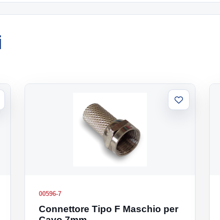
i
ggiungi
Aggiungi
la
alla
sta
lista
00596-7
Connettore Tipo F Maschio per
Cavo 7mm