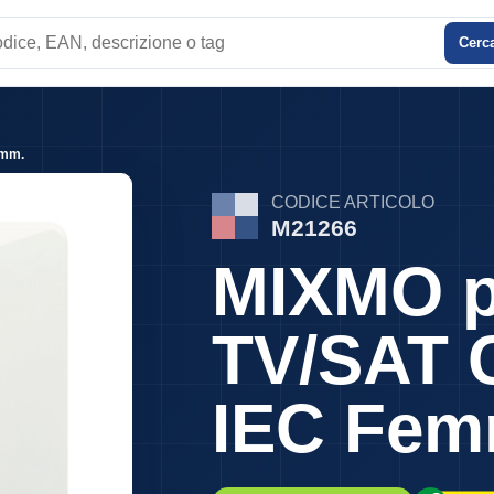
Cerc
e
emm.
CODICE ARTICOLO
M21266
MIXMO p
TV/SAT 
IEC Fem