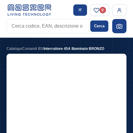
IT
0
Cerca
Cerca
codice,
EAN,
descrizione
Catalogo
/
Comandi BS
/
Interruttore 45A Illuminato BRONZO
o
tag
Interruttore 45A Illuminato BRONZO