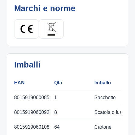
Marchi e norme
Imballi
EAN
Qta
Imballo
D
8015919060085
1
Sacchetto
8015919060092
8
Scatola o fustino
2
8015919060108
64
Cartone
4
m