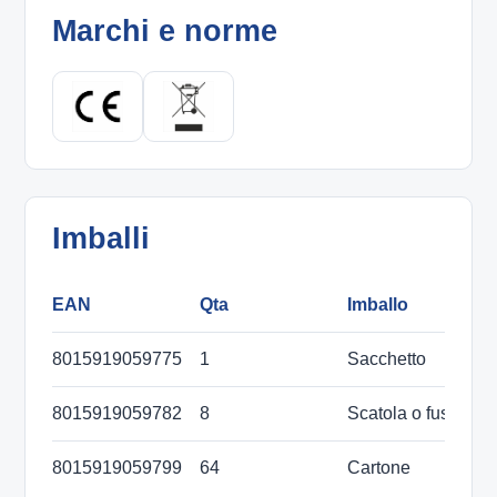
Marchi e norme
Imballi
EAN
Qta
Imballo
D
8015919059775
1
Sacchetto
8015919059782
8
Scatola o fustino
2
8015919059799
64
Cartone
4
m