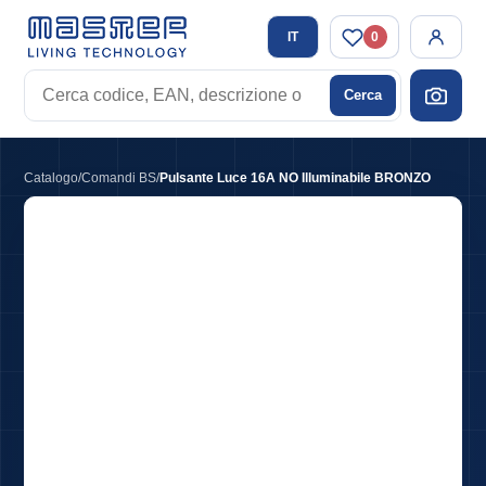
IT
0
Cerca
Cerca
codice,
EAN,
descrizione
Catalogo
/
Comandi BS
/
Pulsante Luce 16A NO Illuminabile BRONZO
o
tag
Pulsante Luce 16A NO Illuminabile BRONZO