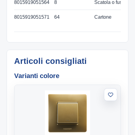
8015919051564
8
Scatola o fustino
2
8015919051571
64
Cartone
4
m
Articoli consigliati
Varianti colore
Aggiungi
alla
lista