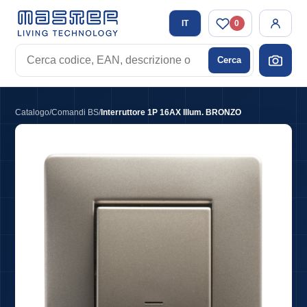
IT
0
Cerca
Cerca
codice,
EAN,
descrizione
Catalogo
/
Comandi BS
/
Interruttore 1P 16AX Illum. BRONZO
o
tag