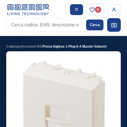
IT
0
Cerca
Cerca
codice,
EAN,
descrizione
Catalogo
/
Accessori BS
/
Presa Inglese 1 Plug 6-4 Master Industri
o
tag