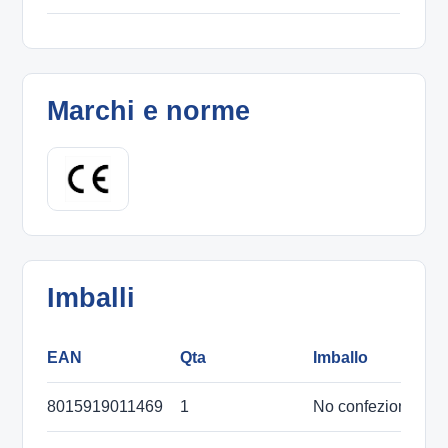
Marchi e norme
Imballi
EAN
Qta
Imballo
D
8015919011469
1
No confezione