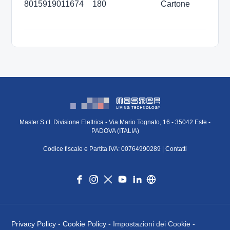
8015919011674
180
Cartone
3
m
Master S.r.l. Divisione Elettrica - Via Mario Tognato, 16 - 35042 Este -
PADOVA (ITALIA)
Codice fiscale e Partita IVA: 00764990289 |
Contatti
Privacy Policy
-
Cookie Policy
- Impostazioni dei Cookie -