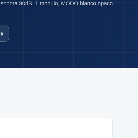
à sonora 80dB, 1 modulo, MODO bianco opaco
nk