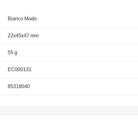
Bianco Modo
22x45x47 mm
55 g
EC000131
85318040