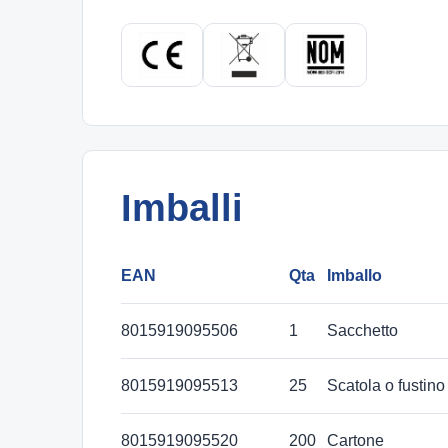
Imballi
EAN
Qta
Imballo
8015919095506
1
Sacchetto
8015919095513
25
Scatola o fustino
8015919095520
200
Cartone