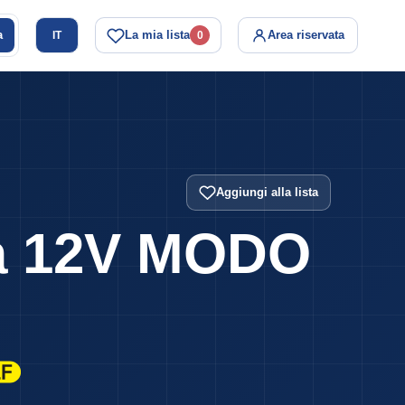
a
La mia lista
Area riservata
IT
0
Aggiungi alla lista
a 12V MODO