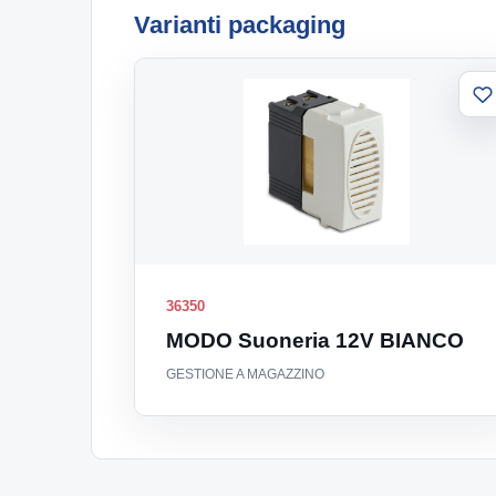
Varianti packaging
A
al
li
36350
MODO Suoneria 12V BIANCO
GESTIONE A MAGAZZINO