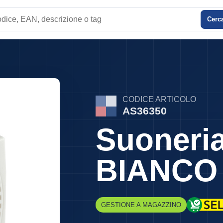
Cerc
e
CODICE ARTICOLO
AS36350
Suoneri
BIANCO
GESTIONE A MAGAZZINO