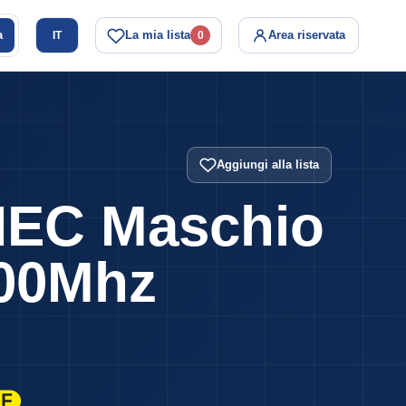
a
La mia lista
Area riservata
IT
0
Aggiungi alla lista
 IEC Maschio
400Mhz