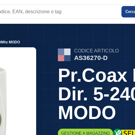
Cerc
e
400Mhz MODO
CODICE ARTICOLO
AS36270-D
Pr.Coax
Dir. 5-2
MODO
GESTIONE A MAGAZZINO