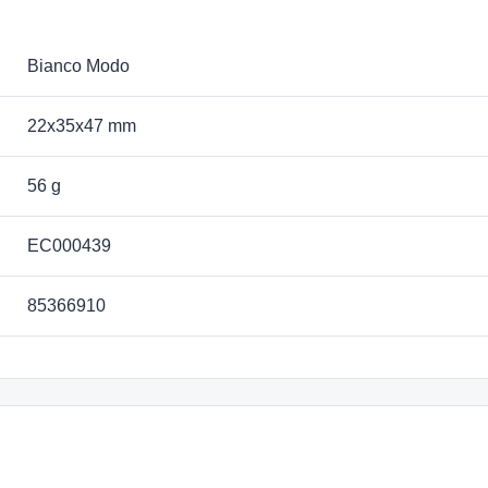
Bianco Modo
22x35x47 mm
56 g
EC000439
85366910