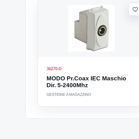
A
al
li
36270-D
MODO Pr.Coax IEC Maschio
Dir. 5-2400Mhz
GESTIONE A MAGAZZINO