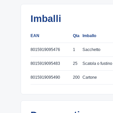
Imballi
EAN
Qta
Imballo
8015919095476
1
Sacchetto
8015919095483
25
Scatola o fustino
8015919095490
200
Cartone