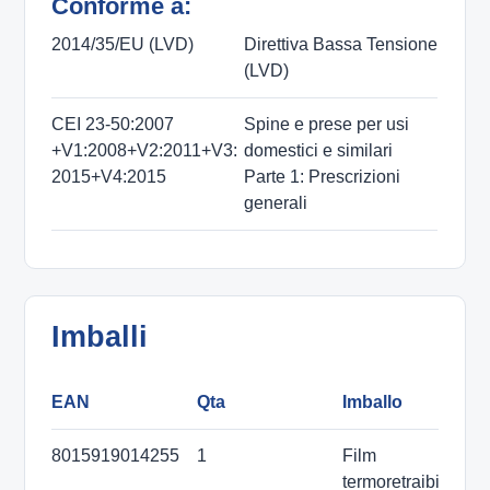
Conforme a:
2014/35/EU (LVD)
Direttiva Bassa Tensione
(LVD)
CEI 23-50:2007
Spine e prese per usi
+V1:2008+V2:2011+V3:
domestici e similari
2015+V4:2015
Parte 1: Prescrizioni
generali
Imballi
EAN
Qta
Imballo
D
8015919014255
1
Film
termoretraibile