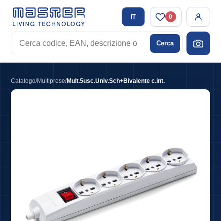
IT
0
Cerca
Cerca
codice,
EAN,
descrizione
Catalogo
/
Multiprese
/
Mult.5usc.Univ.Sch+Bivalente c.int.
o
tag