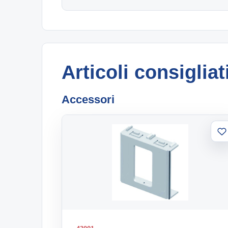
Articoli consigliat
Accessori
A
al
li