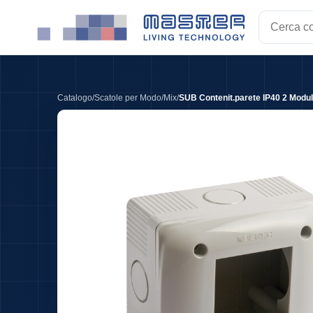
Cerca
codice,
EAN,
descrizion
o
Catalogo
/
Scatole per Modo/Mix
/
SUB Contenit.parete IP40 2 Modul
tag