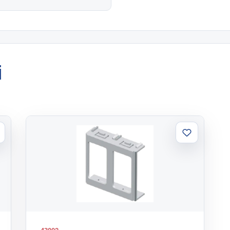
i
ggiungi
Aggiungi
la
alla
sta
lista