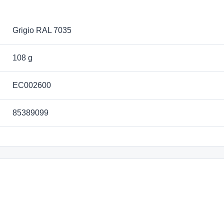
Grigio RAL 7035
108 g
EC002600
85389099