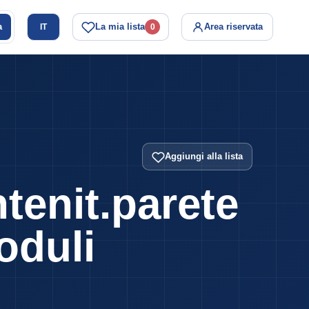
a
La mia lista
Area riservata
IT
0
Aggiungi alla lista
enit.parete
oduli