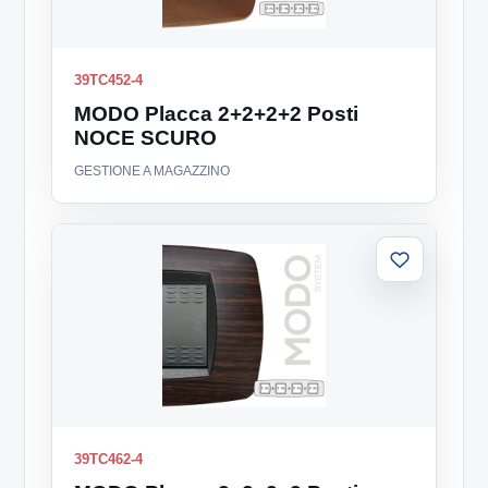
39TC452-4
MODO Placca 2+2+2+2 Posti
NOCE SCURO
GESTIONE A MAGAZZINO
Aggiungi
alla
lista
39TC462-4