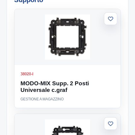
Aggiungi
alla
lista
38020-I
MODO-MIX Supp. 2 Posti
Universale c.graf
GESTIONE A MAGAZZINO
Aggiungi
alla
lista