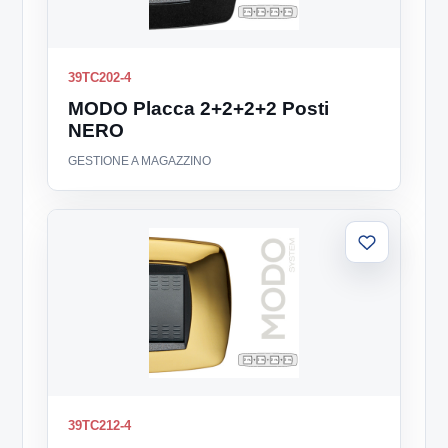
39TC202-4
MODO Placca 2+2+2+2 Posti
NERO
GESTIONE A MAGAZZINO
Aggiungi
alla
lista
39TC212-4