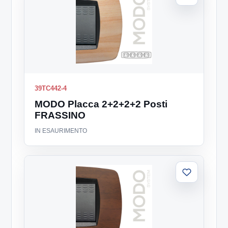
alla
lista
39TC442-4
MODO Placca 2+2+2+2 Posti
FRASSINO
IN ESAURIMENTO
Aggiungi
alla
lista