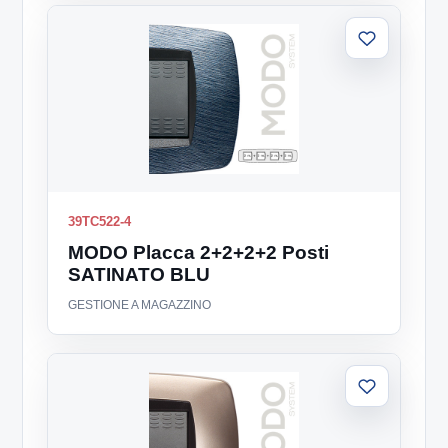
Aggiungi
alla
lista
39TC522-4
MODO Placca 2+2+2+2 Posti
SATINATO BLU
GESTIONE A MAGAZZINO
Aggiungi
alla
lista