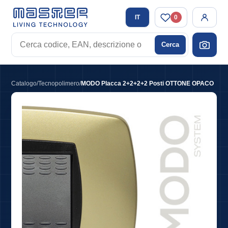
IT
0
Cerca
Cerca
codice,
EAN,
descrizione
Catalogo
/
Tecnopolimero
/
MODO Placca 2+2+2+2 Posti OTTONE OPACO
o
tag