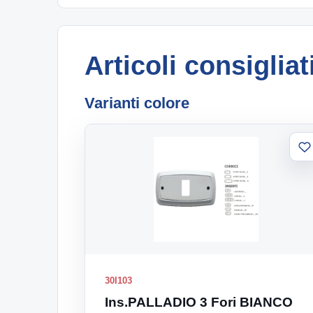
Articoli consigliat
Varianti colore
A
al
li
30I103
Ins.PALLADIO 3 Fori BIANCO