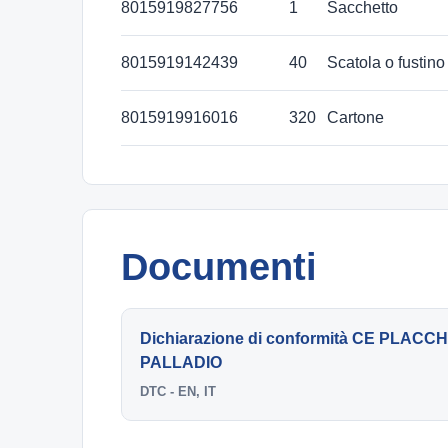
8015919827756
1
Sacchetto
8015919142439
40
Scatola o fustino
8015919916016
320
Cartone
Documenti
Dichiarazione di conformità CE PLAC
PALLADIO
DTC - EN, IT