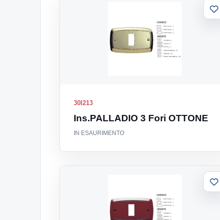
A
al
li
30I213
Ins.PALLADIO 3 Fori OTTONE
IN ESAURIMENTO
A
al
li