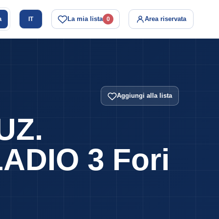
a
La mia lista
Area riservata
IT
0
Aggiungi alla lista
UZ.
ADIO 3 Fori