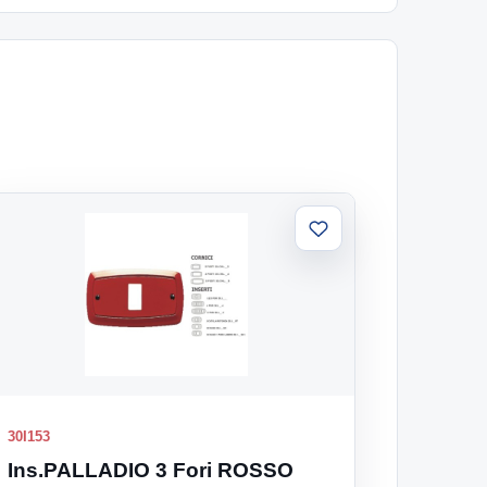
Aggiungi
alla
lista
30I153
Ins.PALLADIO 3 Fori ROSSO