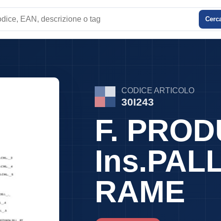
Cerc
e
CODICE ARTICOLO
30I243
F. PROD
Ins.PALL
RAME