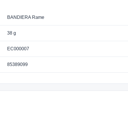
BANDIERA Rame
38 g
EC000007
85389099