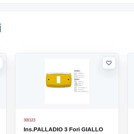
i
ggiungi
Aggiungi
la
alla
sta
lista
30I123
Ins.PALLADIO 3 Fori GIALLO