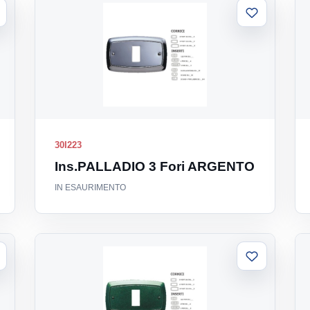
ggiungi
Aggiungi
la
alla
sta
lista
30I223
Ins.PALLADIO 3 Fori ARGENTO
IN ESAURIMENTO
ggiungi
Aggiungi
la
alla
sta
lista