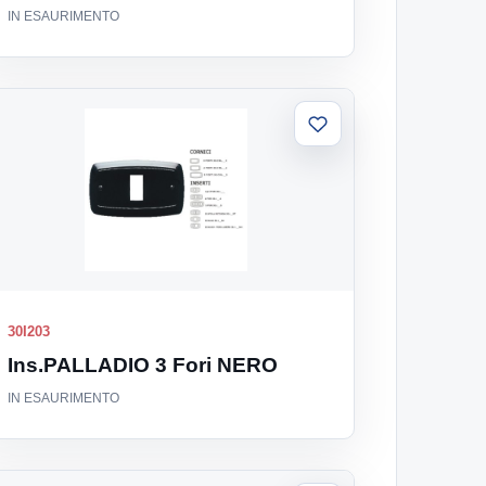
IN ESAURIMENTO
Aggiungi
alla
lista
30I203
Ins.PALLADIO 3 Fori NERO
IN ESAURIMENTO