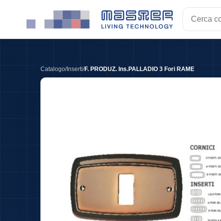
Cerca
codice,
EAN,
descrizion
o
Catalogo
/
Inserti
/
F. PRODUZ. Ins.PALLADIO 3 Fori RAME
tag