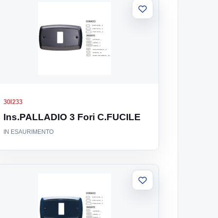
Aggiungi
alla
lista
30I233
Ins.PALLADIO 3 Fori C.FUCILE
IN ESAURIMENTO
Aggiungi
alla
lista