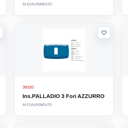
IN ESAURIMENTO
ggiungi
Aggiungi
la
alla
sta
lista
30I183
Ins.PALLADIO 3 Fori AZZURRO
IN ESAURIMENTO