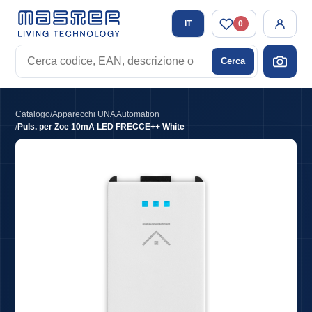
IT
0
Cerca
Cerca
codice,
EAN,
descrizione
Catalogo
/
Apparecchi UNA Automation
o
/
Puls. per Zoe 10mA LED FRECCE++ White
tag