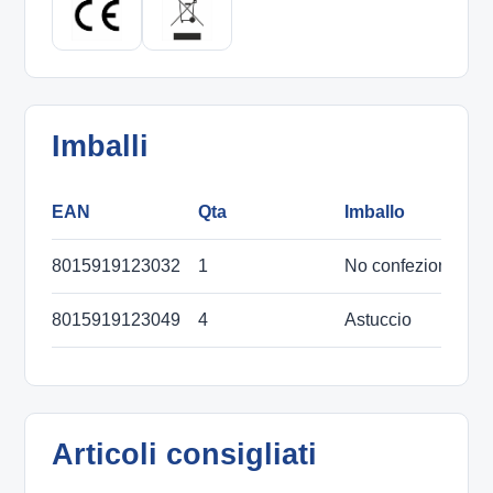
Imballi
EAN
Qta
Imballo
D
8015919123032
1
No confezione
8015919123049
4
Astuccio
9
Articoli consigliati