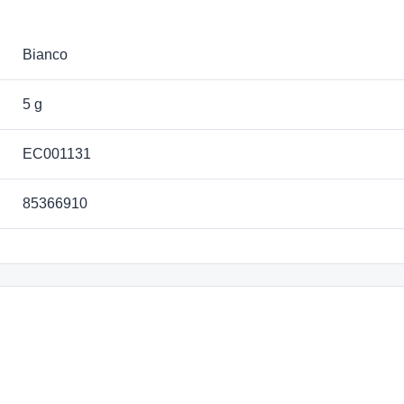
Bianco
5 g
EC001131
85366910