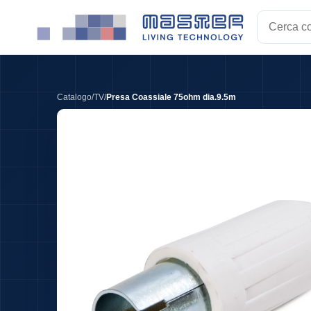
Cerca
codice,
EAN,
descrizion
o
Catalogo
/
TV
/
Presa Coassiale 75ohm dia.9.5m
tag