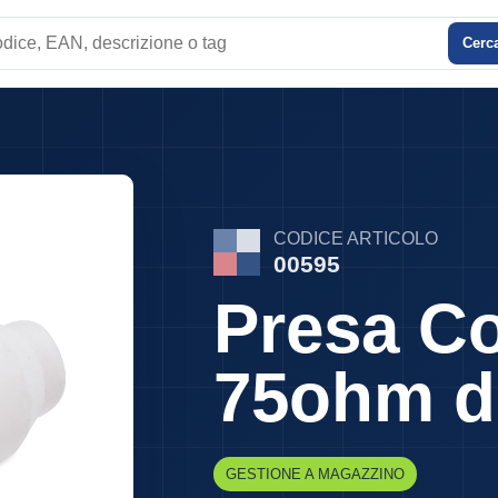
Cerc
e
CODICE ARTICOLO
00595
Presa Co
75ohm d
GESTIONE A MAGAZZINO