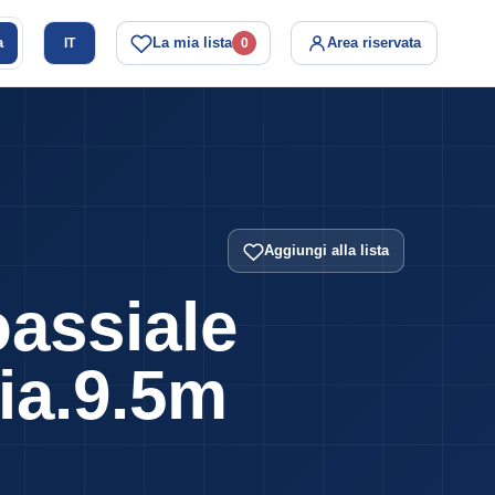
a
La mia lista
Area riservata
IT
0
Aggiungi alla lista
assiale
ia.9.5m